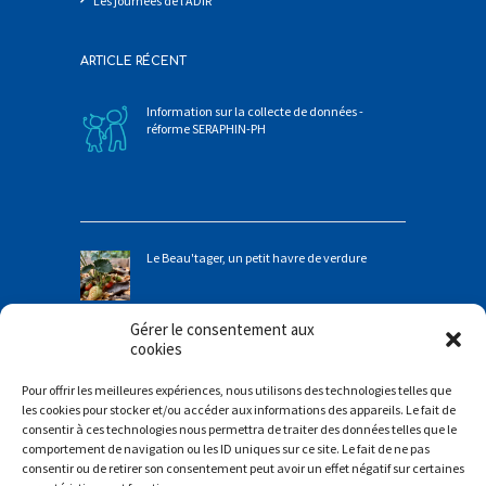
Les journées de l’ADIR
ARTICLE RÉCENT
Information sur la collecte de données -
réforme SERAPHIN-PH
Le Beau'tager, un petit havre de verdure
Gérer le consentement aux
cookies
Pour offrir les meilleures expériences, nous utilisons des technologies telles que
Dans chaque cabane, il y a un rêve d'enfant
les cookies pour stocker et/ou accéder aux informations des appareils. Le fait de
consentir à ces technologies nous permettra de traiter des données telles que le
comportement de navigation ou les ID uniques sur ce site. Le fait de ne pas
consentir ou de retirer son consentement peut avoir un effet négatif sur certaines